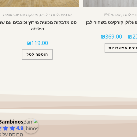
ריז לחדר
,
שטיחי PVC
מדבקות לחדרי ילדים
,
מדבקות שם עם תוספת
לולן קורקינט בשחור-לבן
סט מדבקות מכונית מירוץ וכוכבים עם שם
הילד/ה
₪
369.00
–
₪
2
₪
119.00
ירת אפשרויות
הוספה לסל
Bambinos
4.9
מבוסס על 50 ביקורות