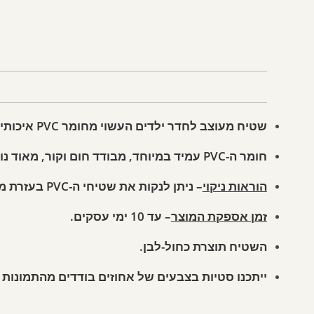
שטיח מעוצב לחדר ילדים העשוי מחומר PVC איכותי בעובי 3 מ"מ.
חומר ה-PVC עמיד במיוחד, מבודד חום וקור, מאוד נוח וקל לניקוי ובטוח לשימוש בסביבת ילדים.
הוראות ניקוי
– ניתן לנקות את שטיחי ה-PVC בעזרת מטלית לחה עם מים, אין להשתמש בחומרי ניקוי.
זמן אספקת המוצר
– עד 10 ימי עסקים.
השטיח תוצרת כחול-לבן.
ייתכנו סטיות בצבעים של אחוזים בודדים מהתמונות