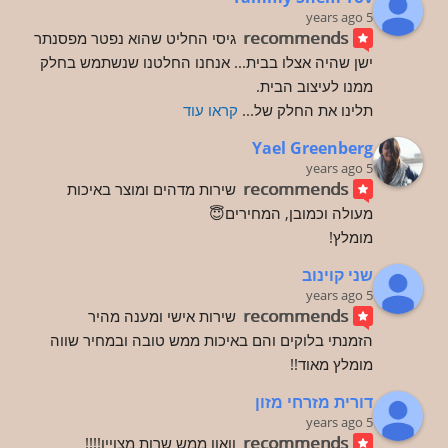
5 years ago
recommends
גיסי החליט שהוא נפטר מפסנתר 
ישן שהיה אצלו בבית... אנחנו החלטנו שנשתמש בחלק 
ממנו לעיצוב הבית.
תלינו את החלק של
... 
קראו עוד
Yael Greenberg
5 years ago
recommends
שירות מדהים ומוצר באיכות 
מעולה וכמובן, המחירים😇
מומלץ!
שני קוינוב
5 years ago
recommends
שירות אישי ומענה מהיר
הזמנתי בלוקים והם באיכות ממש טובה ובמחיר שווה 
מומלץ מאוד!!
דורית מזרחי מזון
5 years ago
recommends
וואוו ממש שרות מצויין!!!!