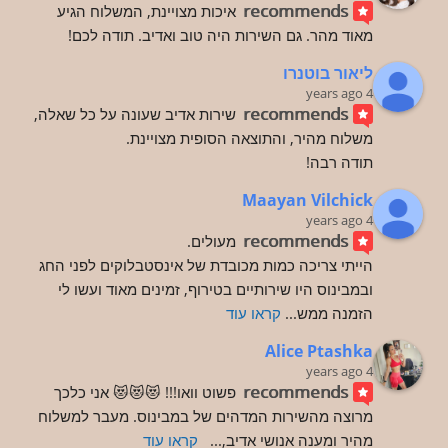
recommends
איכות מצויינת, המשלוח הגיע 
מאוד מהר. גם השירות היה טוב ואדיב. תודה לכם!
ליאור בוטנרו
4 years ago
recommends
שירות אדיב שעונה על כל שאלה, 
משלוח מהיר, והתוצאה הסופית מצויינת.
תודה רבה!
Maayan Vilchick
4 years ago
recommends
מעולים.
הייתי צריכה כמות מכובדת של אינסטבלוקים לפני החג 
ובמבינוס היו שירותיים בטירוף, זמינים מאוד ועשו לי 
הזמנה ממש
... 
קראו עוד
Alice Ptashka
4 years ago
recommends
פשוט וואו!!! 😻😻😻 אני כלכך 
מרוצה מהשירות המדהים של במבינוס. מעבר למשלוח 
מהיר ומענה אנושי אדיב,
... 
קראו עוד