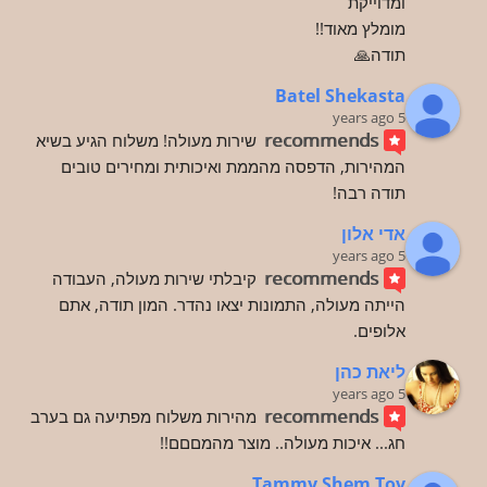
ומדוייקת
מומלץ מאוד!!
תודה🙏
Batel Shekasta
5 years ago
recommends
שירות מעולה! משלוח הגיע בשיא 
המהירות, הדפסה מהממת ואיכותית ומחירים טובים 
תודה רבה!
אדי אלון
5 years ago
recommends
קיבלתי שירות מעולה, העבודה 
הייתה מעולה, התמונות יצאו נהדר. המון תודה, אתם 
אלופים.
ליאת כהן
5 years ago
recommends
מהירות משלוח מפתיעה גם בערב 
חג... איכות מעולה.. מוצר מהמםםם!!
Tammy Shem Tov