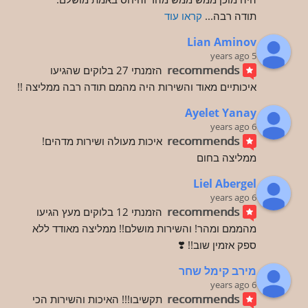
תודה רבה
... 
קראו עוד
Lian Aminov
5 years ago
recommends
הזמנתי 27 בלוקים שהגיעו 
איכותיים מאוד והשירות היה מהמם תודה רבה ממליצה !!
Ayelet Yanay
6 years ago
recommends
איכות מעולה ושירות מדהים! 
ממליצה בחום
Liel Abergel
6 years ago
recommends
הזמנתי 12 בלוקים מעץ הגיעו 
מהממם ומהר! והשירות מושלם!! ממליצה מאודד ללא 
ספק אזמין שוב!! ❣️
מירב קימל שחר
6 years ago
recommends
תקשיבו!!! האיכות והשירות הכי 