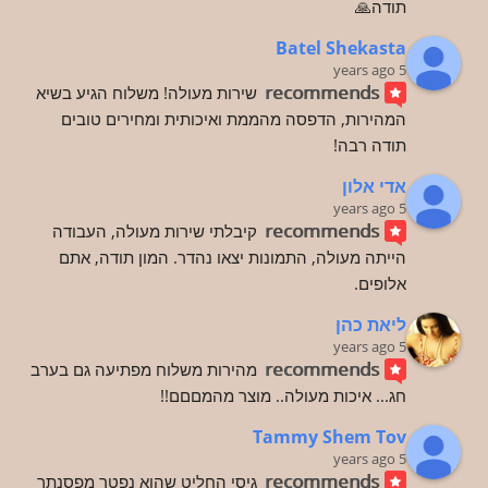
תודה🙏
Batel Shekasta
5 years ago
recommends
שירות מעולה! משלוח הגיע בשיא 
המהירות, הדפסה מהממת ואיכותית ומחירים טובים 
תודה רבה!
אדי אלון
5 years ago
recommends
קיבלתי שירות מעולה, העבודה 
הייתה מעולה, התמונות יצאו נהדר. המון תודה, אתם 
אלופים.
ליאת כהן
5 years ago
recommends
מהירות משלוח מפתיעה גם בערב 
חג... איכות מעולה.. מוצר מהמםםם!!
Tammy Shem Tov
5 years ago
recommends
גיסי החליט שהוא נפטר מפסנתר 