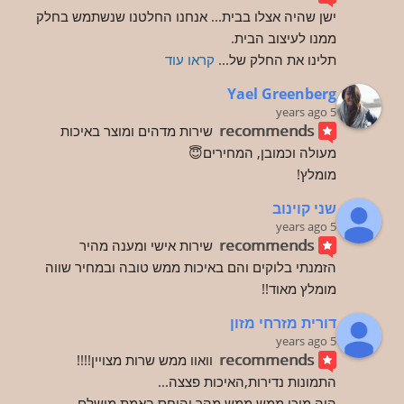
ישן שהיה אצלו בבית... אנחנו החלטנו שנשתמש בחלק 
ממנו לעיצוב הבית.
תלינו את החלק של
... 
קראו עוד
Yael Greenberg
5 years ago
recommends
שירות מדהים ומוצר באיכות 
מעולה וכמובן, המחירים😇
מומלץ!
שני קוינוב
5 years ago
recommends
שירות אישי ומענה מהיר
הזמנתי בלוקים והם באיכות ממש טובה ובמחיר שווה 
מומלץ מאוד!!
דורית מזרחי מזון
5 years ago
recommends
וואוו ממש שרות מצויין!!!!
התמונות נדירות,האיכות פצצה...
היה מוכן ממש ממש מהר והיחס באמת מושלם.