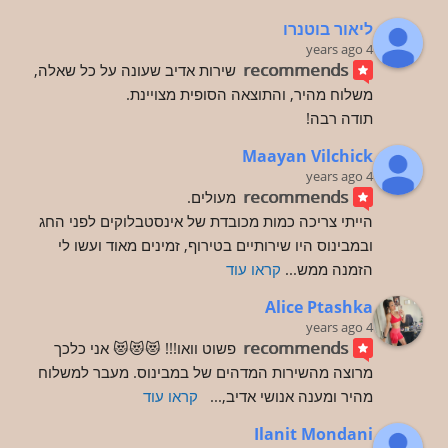
ליאור בוטנרו
4 years ago
recommends
שירות אדיב שעונה על כל שאלה, 
משלוח מהיר, והתוצאה הסופית מצויינת.
תודה רבה!
Maayan Vilchick
4 years ago
recommends
מעולים.
הייתי צריכה כמות מכובדת של אינסטבלוקים לפני החג 
ובמבינוס היו שירותיים בטירוף, זמינים מאוד ועשו לי 
הזמנה ממש
... 
קראו עוד
Alice Ptashka
4 years ago
recommends
פשוט וואו!!! 😻😻😻 אני כלכך 
מרוצה מהשירות המדהים של במבינוס. מעבר למשלוח 
מהיר ומענה אנושי אדיב,
... 
קראו עוד
Ilanit Mondani