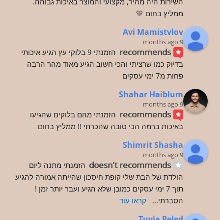
השירות היה מהיר, מקצועי והמוצר באיכות גבוהה.
ממליץ בחום 💛
Avi Mamistvlov
9 months ago
recommends
הזמנתי 9 בלוקי עץ הגיע איכותי 
בדיוק כמו שרציתי והכי חשוב הגיע מאוד מהר הרבה 
פחות מ7 ימי עסקים
Shahar Haiblum
9 months ago
recommends
הזמנתי מהם בלוקים שהגיעו 
באיכות ברמה הכי טובה שהכרתי !! ממליץ בחום
Shimrit Shasha
9 months ago
doesn't recommends
הזמנתי מתנה ליום 
הולדת של הבת שלי קופת חיסכון שהייתה אמורה להגיע 
תוך 7 ימי עסקים כמובן שלא הגיע ועבר יותר זמן ! 
הסברתי
... 
קראו עוד
Tuvia Peled